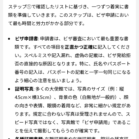
ステップ①で確認したリストに基づき、一つずつ着実に書
類を準備していきます。このステップは、ビザ申請におい
て最も時間と労力がかかる部分です。
ビザ申請書
: 申請書は、ビザ審査において最も重要な書
類です。すべての項目を
正直かつ正確に
記入してくださ
い。スペルミスや記入漏れ、虚偽の記載は、ビザ発給拒
否の直接的な原因となります。特に、氏名やパスポート
番号の記入は、パスポートの記載と一字一句同じになる
よう細心の注意を払いましょう。
証明写真
: 多くの大使館では、写真のサイズ（例：縦
4.5cm×横3.5cm）、背景の色（白無地が一般的）、顔
の向きや表情、眼鏡の着用など、非常に細かい規定があ
ります。規定に合わない写真は受理されませんので、ス
ピード写真ではなく、写真館で「ビザ申請用」であるこ
とを伝えて撮影してもらうのが確実です。
各種証明書類
: 在職証明書や在学証明書、銀行の残高証