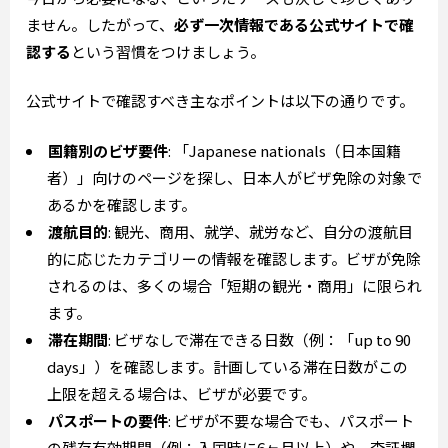
ません。したがって、
必ず一次情報である公式サイトで確
認する
という習慣をつけましょう。
公式サイトで確認すべき主なポイントは以下の通りです。
国籍別のビザ要件
: 「Japanese nationals（日本国籍
者）」向けのページを探し、日本人がビザ免除の対象で
あるかを確認します。
渡航目的
: 観光、商用、就学、就労など、自分の渡航目
的に応じたカテゴリーの情報を確認します。ビザが免除
されるのは、多くの場合「短期の観光・商用」に限られ
ます。
滞在期間
: ビザなしで滞在できる日数（例：「up to 90
days」）を確認します。計画している滞在日数がこの
上限を超える場合は、ビザが必要です。
パスポートの要件
: ビザが不要な場合でも、パスポート
の残存有効期間（例：入国時に6ヶ月以上）や、査証欄