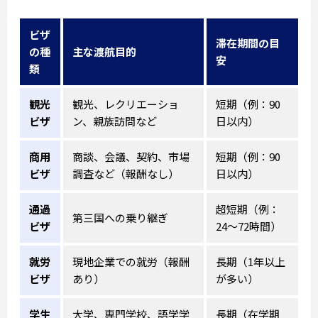
ビザ
滞在期間の目
の種
主な渡航目的
安
類
観光
観光、レクリエーショ
短期（例：90
ビザ
ン、親族訪問など
日以内）
商用
商談、会議、契約、市場
短期（例：90
ビザ
調査など（報酬なし）
日以内）
通過
超短期（例：
第三国への乗り継ぎ
ビザ
24〜72時間）
就労
現地企業での就労（報酬
長期（1年以上
ビザ
あり）
が多い）
学生
大学、専門学校、語学学
長期（在学期