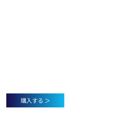
はじめてのメタバースビジネス活用
図鑑（中央経済社）
著者：代表取締役社長 今泉 響介
エンタメだけじゃない！マーケティングから、教育・
研修、業務効率向上、作業補助、新規事業開発、都市
開発、医療まで、もうすでに、こんなところでも!？
１００事例で学ぶ メタバースビジネス活用の今と導
入までのステップと成功のポイント
購入する ＞