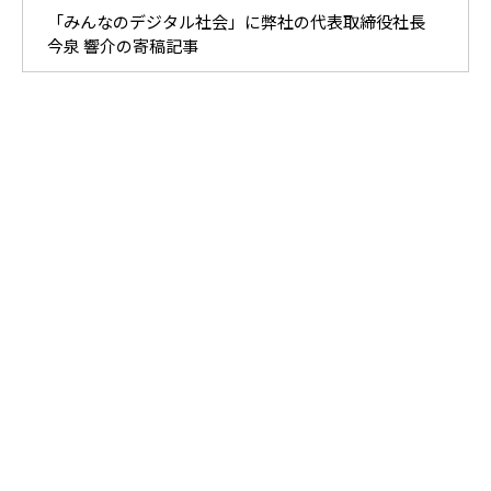
「みんなのデジタル社会」に弊社の代表取締役社長
今泉 響介の寄稿記事
書籍
書籍の出版を通じて、ビジネスの成長に役立つ情報を提供してい
ます。