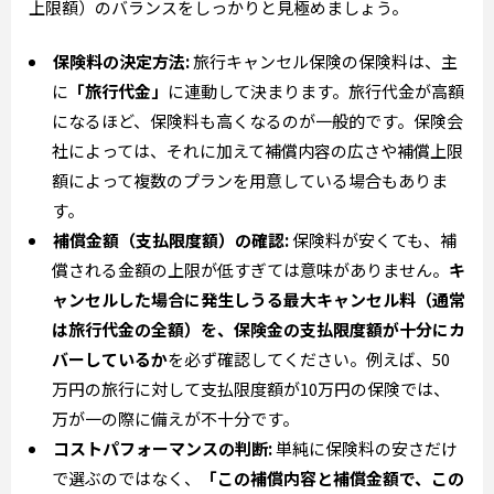
上限額）のバランスをしっかりと見極めましょう。
保険料の決定方法:
旅行キャンセル保険の保険料は、主
に
「旅行代金」
に連動して決まります。旅行代金が高額
になるほど、保険料も高くなるのが一般的です。保険会
社によっては、それに加えて補償内容の広さや補償上限
額によって複数のプランを用意している場合もありま
す。
補償金額（支払限度額）の確認:
保険料が安くても、補
償される金額の上限が低すぎては意味がありません。
キ
ャンセルした場合に発生しうる最大キャンセル料（通常
は旅行代金の全額）を、保険金の支払限度額が十分にカ
バーしているか
を必ず確認してください。例えば、50
万円の旅行に対して支払限度額が10万円の保険では、
万が一の際に備えが不十分です。
コストパフォーマンスの判断:
単純に保険料の安さだけ
で選ぶのではなく、
「この補償内容と補償金額で、この