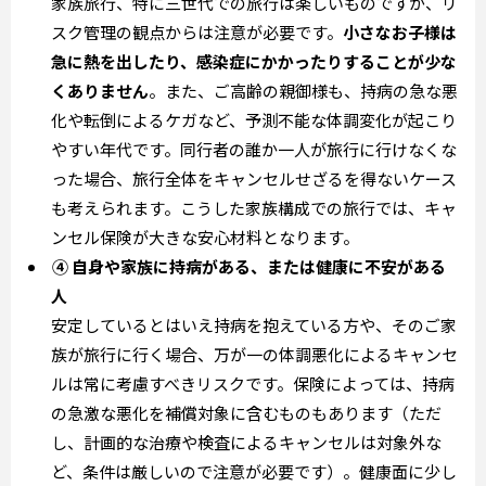
家族旅行、特に三世代での旅行は楽しいものですが、リ
スク管理の観点からは注意が必要です。
小さなお子様は
急に熱を出したり、感染症にかかったりすることが少な
くありません
。また、ご高齢の親御様も、持病の急な悪
化や転倒によるケガなど、予測不能な体調変化が起こり
やすい年代です。同行者の誰か一人が旅行に行けなくな
った場合、旅行全体をキャンセルせざるを得ないケース
も考えられます。こうした家族構成での旅行では、キャ
ンセル保険が大きな安心材料となります。
④ 自身や家族に持病がある、または健康に不安がある
人
安定しているとはいえ持病を抱えている方や、そのご家
族が旅行に行く場合、万が一の体調悪化によるキャンセ
ルは常に考慮すべきリスクです。保険によっては、持病
の急激な悪化を補償対象に含むものもあります（ただ
し、計画的な治療や検査によるキャンセルは対象外な
ど、条件は厳しいので注意が必要です）。健康面に少し