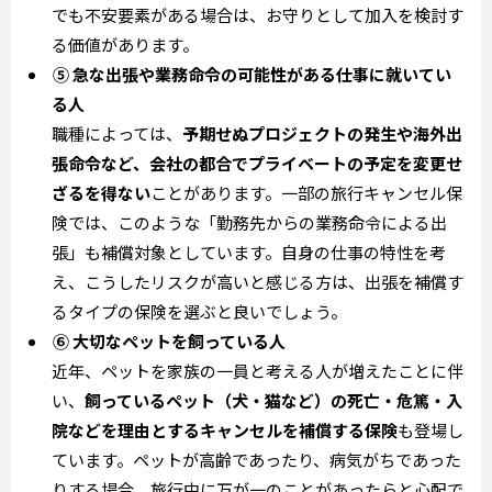
でも不安要素がある場合は、お守りとして加入を検討す
る価値があります。
⑤ 急な出張や業務命令の可能性がある仕事に就いてい
る人
職種によっては、
予期せぬプロジェクトの発生や海外出
張命令など、会社の都合でプライベートの予定を変更せ
ざるを得ない
ことがあります。一部の旅行キャンセル保
険では、このような「勤務先からの業務命令による出
張」も補償対象としています。自身の仕事の特性を考
え、こうしたリスクが高いと感じる方は、出張を補償す
るタイプの保険を選ぶと良いでしょう。
⑥ 大切なペットを飼っている人
近年、ペットを家族の一員と考える人が増えたことに伴
い、
飼っているペット（犬・猫など）の死亡・危篤・入
院などを理由とするキャンセルを補償する保険
も登場し
ています。ペットが高齢であったり、病気がちであった
りする場合、旅行中に万が一のことがあったらと心配で