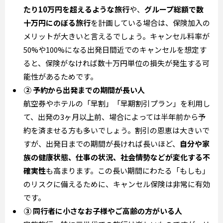
たり10万円を超えるような旅行
や、
グループ総額で数
十万円にのぼる旅行
を計画している場合は、保険加入の
メリットが大きいと言えるでしょう。キャンセル料率が
50%や100%になる出発日間近でのキャンセルを想定す
ると、保険がなければ数十万円単位の損失が発生する可
能性があるためです。
② 予約から出発までの期間が長い人
航空券やホテルの「早割」「早期割引プラン」を利用し
て、出発の3ヶ月以上前、場合によっては半年前から予
約を済ませる方も多いでしょう。割引の恩恵は大きいで
すが、出発日までの期間が長ければ長いほど、
自分や家
族の健康状態、仕事の状況、社会情勢などが変化する不
確実性
も高まります。この長い期間にわたる「もしも」
のリスクに備えるために、キャンセル保険は非常に有効
です。
③ 同行者に小さなお子様やご高齢の方がいる人