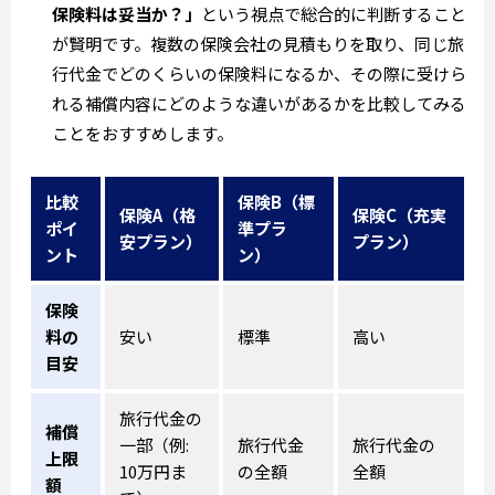
保険料は妥当か？」
という視点で総合的に判断すること
が賢明です。複数の保険会社の見積もりを取り、同じ旅
行代金でどのくらいの保険料になるか、その際に受けら
れる補償内容にどのような違いがあるかを比較してみる
ことをおすすめします。
比較
保険B（標
保険A（格
保険C（充実
ポイ
準プラ
安プラン）
プラン）
ント
ン）
保険
料の
安い
標準
高い
目安
旅行代金の
補償
一部（例:
旅行代金
旅行代金の
上限
10万円ま
の全額
全額
額