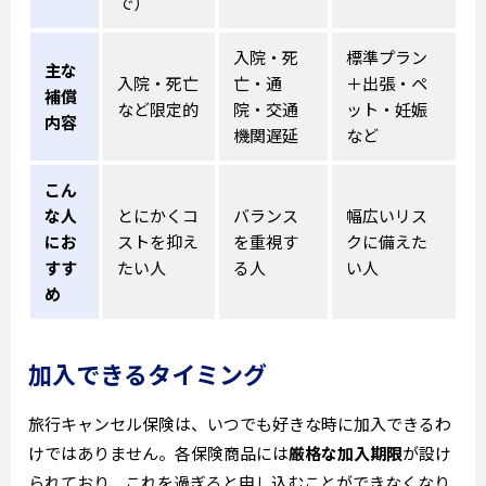
で）
入院・死
標準プラン
主な
入院・死亡
亡・通
＋出張・ペ
補償
など限定的
院・交通
ット・妊娠
内容
機関遅延
など
こん
な人
とにかくコ
バランス
幅広いリス
にお
ストを抑え
を重視す
クに備えた
すす
たい人
る人
い人
め
加入できるタイミング
旅行キャンセル保険は、いつでも好きな時に加入できるわ
けではありません。各保険商品には
厳格な加入期限
が設け
られており、これを過ぎると申し込むことができなくなり