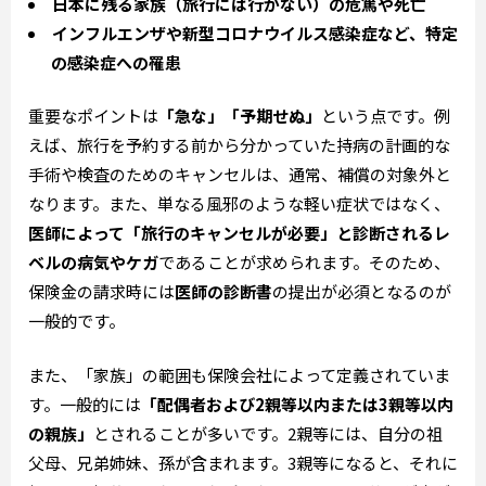
日本に残る家族（旅行には行かない）の危篤や死亡
インフルエンザや新型コロナウイルス感染症など、特定
の感染症への罹患
重要なポイントは
「急な」「予期せぬ」
という点です。例
えば、旅行を予約する前から分かっていた持病の計画的な
手術や検査のためのキャンセルは、通常、補償の対象外と
なります。また、単なる風邪のような軽い症状ではなく、
医師によって「旅行のキャンセルが必要」と診断されるレ
ベルの病気やケガ
であることが求められます。そのため、
保険金の請求時には
医師の診断書
の提出が必須となるのが
一般的です。
また、「家族」の範囲も保険会社によって定義されていま
す。一般的には
「配偶者および2親等以内または3親等以内
の親族」
とされることが多いです。2親等には、自分の祖
父母、兄弟姉妹、孫が含まれます。3親等になると、それに