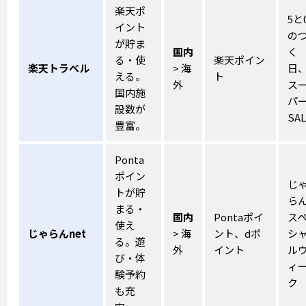
楽天ポ
5と
イント
の
が貯ま
国内
く
る・使
楽天ポイン
楽天トラベル
> 海
日
える。
ト
外
ス
国内施
パ
設数が
SAL
豊富。
Ponta
ポイン
じ
トが貯
ら
まる・
国内
Pontaポイ
ス
使え
じゃらんnet
> 海
ント、dポ
シ
る。遊
外
イント
ル
び・体
ィ
験予約
ク
も充