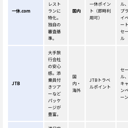
レスト
一休ポイン
ル
一休.com
ランに
国内
ト（即時利
プ
特化。
用可）
イ
独自の
ー
審査基
セ
準。
ル
大手旅
行会社
の安心
セ
感。添
国
ル
乗員付
JTBトラベ
JTB
内・
キ
きツア
ルポイント
海外
ン
ーなど
ー
パッケ
ージが
豊富。