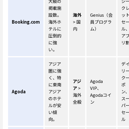
大級の
シ
掲載施
ク
設数。
海外
Genius（会
ッ
Booking.com
海外ホ
> 国
員プログラ
セ
テルに
内
ム）
ル
圧倒的
ア
に強
リ
い。
アジア
デ
圏に強
リ
く、特
ク
アジ
Agoda
に東南
ポ
ア
>
VIP、
Agoda
アジア
ン
海外
Agodaコイ
のホテ
ス
全般
ン
ルが安
パ
い傾
セ
向。
ル