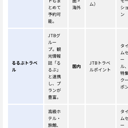
トもま
圏 >
モ
ム）
とめて
海外
シ
予約可
ン
能。
JTBグ
ルー
タ
プ。観
ム
光情報
ー
るるぶトラベ
誌「る
JTBトラベ
国内
ル
ル
るぶ」
ルポイント
特
と連携
ク
し、プ
ポ
ランが
豊富。
高級ホ
タ
テル・
ム
旅館、
ー