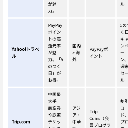
が魅
ル
力。
PayPay
5の
ポイン
く
トの高
キ
還元率
国内
ン
Yahoo!トラベ
PayPayポ
が魅
> 海
ー
ル
イント
力。「5
外
ン
のつく
週
日」が
セ
お得。
ル
中国最
大手。
割
航空券
アジ
コ
Trip
や鉄道
ア・
ド
Coins（会
Trip.com
チケッ
中華
プ
員プログラ