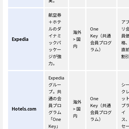
実。
航空券
＋ホテ
ア
ルのダ
One
リ
海外
イナミ
Key（共通
員
Expedia
> 国
ックパ
会員プログ
格
内
ッケー
ラム）
直
ジが強
割
力。
Expedia
グルー
シ
プ。共
ク
通の会
One
ッ
海外
員プロ
Key（共通
プ
Hotels.com
> 国
グラム
会員プログ
イ
内
「One
ラム）
ス
Key」
セ