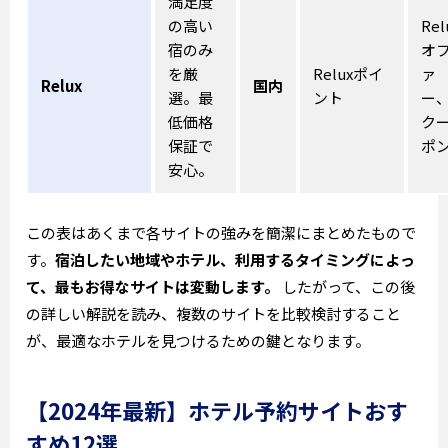
満足度
の高い
Rel
宿のみ
オ
を厳
Reluxポイ
ァ
Relux
国内
選。最
ント
ー
低価格
ク
保証で
ポ
安心。
この表はあくまで各サイトの強みを簡潔にまとめたもので
す。
宿泊したい地域やホテル、利用するタイミングによっ
て、最もお得なサイトは変動します。
したがって、この後
の詳しい解説を読み、複数のサイトを比較検討すること
が、最適なホテルを見つけるための鍵となります。
【2024年最新】ホテル予約サイトおす
すめ12選