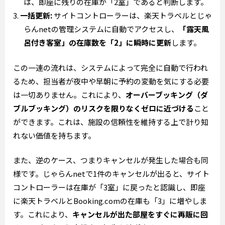
は、即座に残りの在庫が「2室」であると判断します。
一括更新:
サイトコントローラーは、楽天トラベルとじゃ
らんnetの管理システムに自動でアクセスし、
「露天風
呂付き客室」の在庫数を「2」に瞬時に更新
します。
この一連の流れは、システムによって完全に自動で行われ
るため、担当者が夜中や早朝に予約の変動を気にする必要
は一切ありません。これにより、
オーバーブッキング（ダ
ブルブッキング）のリスクを限りなくゼロに近づける
こと
ができます。これは、施設の信頼性を維持する上で計り知
れない価値を持ちます。
また、逆のケース、つまりキャンセルが発生した場合も同
様です。じゃらんnetで1件のキャンセルが出ると、サイト
コントローラーは在庫が「3室」に戻ったと認識し、即座
に楽天トラベルとBooking.comの在庫も「3」に増やしま
す。これにより、
キャンセルが出た部屋をすぐに再販に回