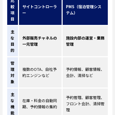
比
較
サイトコントローラ
PMS（宿泊管理シス
項
ー
テム）
目
主
な
外部販売チャネルの
施設内部の運営・業務
目
一元管理
管理
的
管
理
複数のOTA、自社予
予約情報、顧客情報、
対
約エンジンなど
会計、清掃など
象
主
予約管理、顧客管理、
な
在庫・料金の自動同
フロント会計、清掃管
機
期、予約情報の集約
理
能