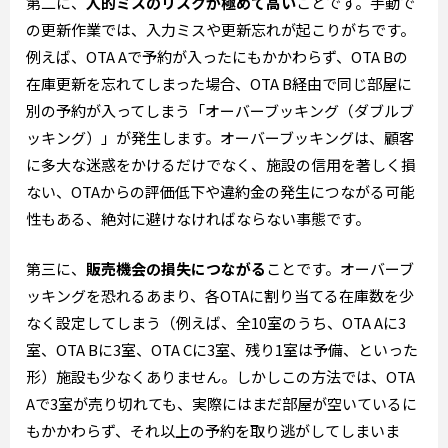
第二に、
人的ミスのリスクが極めて高い
ことです。手動で
の更新作業では、入力ミスや更新忘れが起こりがちです。
例えば、OTA Aで予約が入ったにもかかわらず、OTA Bの
在庫更新を忘れてしまった場合、OTA B経由で同じ部屋に
別の予約が入ってしまう「オーバーブッキング（ダブルブ
ッキング）」が発生します。オーバーブッキングは、顧客
に多大な迷惑をかけるだけでなく、施設の信用を著しく損
ない、OTAからの評価低下や違約金の発生につながる可能
性もある、絶対に避けなければならない事態です。
第三に、
販売機会の損失につながる
ことです。オーバーブ
ッキングを恐れるあまり、各OTAに割り当てる在庫数を少
なく設定してしまう（例えば、全10室のうち、OTA Aに3
室、OTA Bに3室、OTA Cに3室、残り1室は予備、といった
形）施設も少なくありません。しかしこの方法では、OTA
Aで3室が売り切れても、実際にはまだ部屋が空いているに
もかかわらず、それ以上の予約を取り逃がしてしまいま