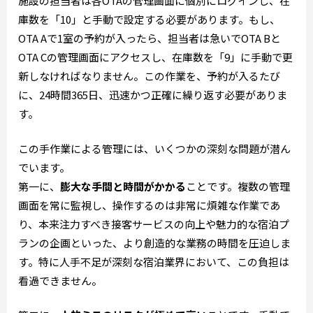
施設の担当者は各OTAの管理画面に個別にログインし、在
庫数を「10」と手動で設定する必要があります。もし、
OTA Aで1室の予約が入ったら、担当者は急いでOTA Bと
OTA Cの管理画面にアクセスし、在庫数を「9」に手動で更
新しなければなりません。この作業を、予約が入るたび
に、24時間365日、迅速かつ正確に繰り返す必要がありま
す。
この手作業による管理には、いくつかの深刻な問題が潜ん
でいます。
第一に、
膨大な手間と時間がかかる
ことです。複数の管理
画面を常に監視し、操作するのは非常に煩雑な作業であ
り、本来注力すべき接客サービスの向上や魅力的な宿泊プ
ランの企画といった、より創造的な業務の時間を圧迫しま
す。特に人手不足が深刻な宿泊業界において、この負担は
看過できません。