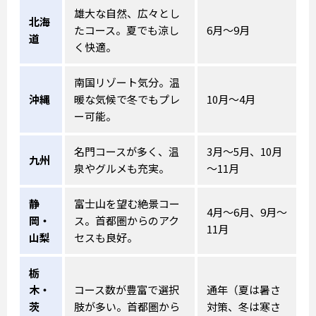
雄大な自然、広々とし
北海
たコース。夏でも涼し
6月～9月
道
く快適。
南国リゾート気分。温
沖縄
暖な気候で冬でもプレ
10月～4月
ー可能。
名門コースが多く、温
3月～5月、10月
九州
泉やグルメも充実。
～11月
静
富士山を望む絶景コー
4月～6月、9月～
岡・
ス。首都圏からのアク
11月
山梨
セスも良好。
栃
木・
コース数が豊富で選択
通年（夏は暑さ
茨
肢が多い。首都圏から
対策、冬は寒さ