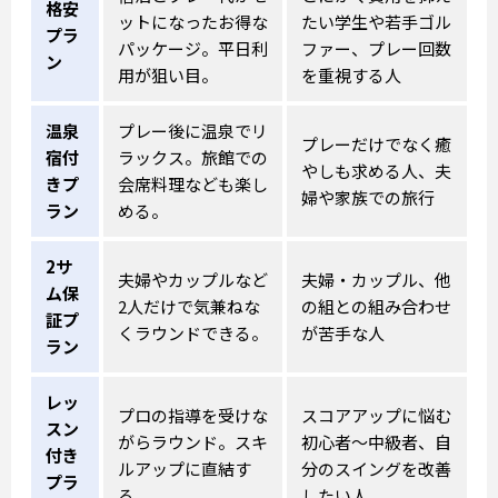
格安
ットになったお得な
たい学生や若手ゴル
プラ
パッケージ。平日利
ファー、プレー回数
ン
用が狙い目。
を重視する人
温泉
プレー後に温泉でリ
プレーだけでなく癒
宿付
ラックス。旅館での
やしも求める人、夫
きプ
会席料理なども楽し
婦や家族での旅行
ラン
める。
2サ
夫婦やカップルなど
夫婦・カップル、他
ム保
2人だけで気兼ねな
の組との組み合わせ
証プ
くラウンドできる。
が苦手な人
ラン
レッ
プロの指導を受けな
スコアアップに悩む
スン
がらラウンド。スキ
初心者～中級者、自
付き
ルアップに直結す
分のスイングを改善
プラ
る。
したい人