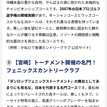
沖縄本島の豊かな自然、やんばるの森に抱かれた本格的な
チャンピオンシップコースです。
2007年の日本プロゴルフ
選手権の開催実績
があり、オーシャンコースとウッズコー
スからなる36ホールは、それぞれ異なる表情を持っていま
す。美しい海を望むホールと、亜熱帯の森に囲まれた静か
なホールが織りなす景観は圧巻。リゾートの開放感と戦略
的な面白さを両立した名コースです。
（参照：かねひで喜瀬カントリークラブ 公式サイト）
⑤ 【宮崎】トーナメント開催の名門！
フェニックスカントリークラブ
「ダンロップフェニックストーナメント」の舞台としてあ
まりにも有名な、日本を代表する名門コース
です。黒松林
によってセパレートされた各ホールは、美しくもタフ。シ
ーサイド特有の風と、高速グリーンがプレーヤーを悩ませ
ます。タイガー・ウッズをはじめとする世界のトッププロ