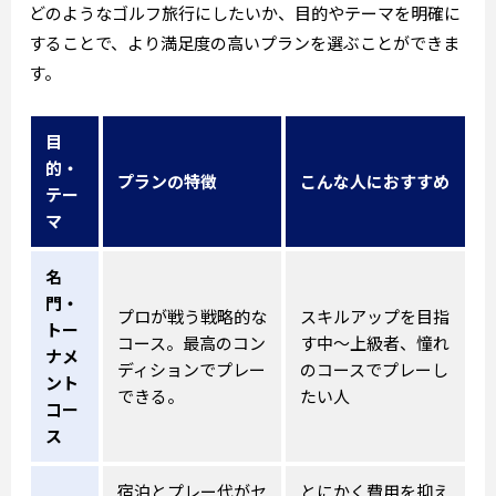
どのようなゴルフ旅行にしたいか、目的やテーマを明確に
することで、より満足度の高いプランを選ぶことができま
す。
目
的・
プランの特徴
こんな人におすすめ
テー
マ
名
門・
プロが戦う戦略的な
スキルアップを目指
トー
コース。最高のコン
す中～上級者、憧れ
ナメ
ディションでプレー
のコースでプレーし
ント
できる。
たい人
コー
ス
宿泊とプレー代がセ
とにかく費用を抑え