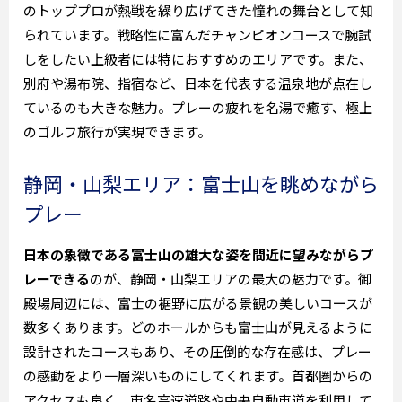
のトッププロが熱戦を繰り広げてきた憧れの舞台として知
られています。戦略性に富んだチャンピオンコースで腕試
しをしたい上級者には特におすすめのエリアです。また、
別府や湯布院、指宿など、日本を代表する温泉地が点在し
ているのも大きな魅力。プレーの疲れを名湯で癒す、極上
のゴルフ旅行が実現できます。
静岡・山梨エリア：富士山を眺めながら
プレー
日本の象徴である富士山の雄大な姿を間近に望みながらプ
レーできる
のが、静岡・山梨エリアの最大の魅力です。御
殿場周辺には、富士の裾野に広がる景観の美しいコースが
数多くあります。どのホールからも富士山が見えるように
設計されたコースもあり、その圧倒的な存在感は、プレー
の感動をより一層深いものにしてくれます。首都圏からの
アクセスも良く、東名高速道路や中央自動車道を利用して