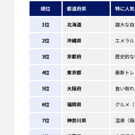
順位
都道府県
特に人気
1位
北海道
雄大な自
2位
沖縄県
エメラル
3位
京都府
歴史的な
4位
東京都
最新トレ
5位
大阪府
食い倒れ
6位
福岡県
グルメ（
7位
神奈川県
温泉（箱