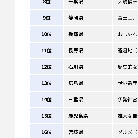
8位
千葉県
大規模テ
9位
静岡県
富士山、
10位
兵庫県
おしゃれ
11位
長野県
避暑地（
12位
石川県
歴史的な
13位
広島県
世界遺産
14位
三重県
伊勢神宮
15位
鹿児島県
雄大な自
16位
宮城県
グルメ（