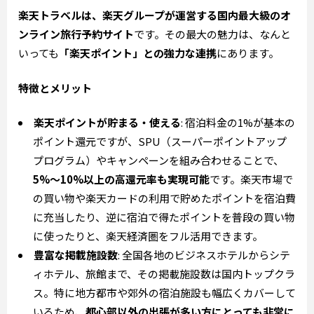
楽天トラベルは、楽天グループが運営する国内最大級のオ
ンライン旅行予約サイト
です。その最大の魅力は、なんと
いっても
「楽天ポイント」との強力な連携
にあります。
特徴とメリット
楽天ポイントが貯まる・使える
: 宿泊料金の1%が基本の
ポイント還元ですが、SPU（スーパーポイントアップ
プログラム）やキャンペーンを組み合わせることで、
5%〜10%以上の高還元率も実現可能
です。楽天市場で
の買い物や楽天カードの利用で貯めたポイントを宿泊費
に充当したり、逆に宿泊で得たポイントを普段の買い物
に使ったりと、楽天経済圏をフル活用できます。
豊富な掲載施設数
: 全国各地のビジネスホテルからシテ
ィホテル、旅館まで、その掲載施設数は国内トップクラ
ス。特に地方都市や郊外の宿泊施設も幅広くカバーして
いるため、
都心部以外の出張が多い方にとっても非常に