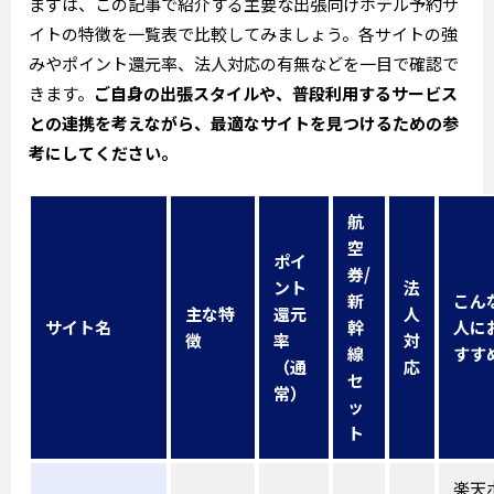
まずは、この記事で紹介する主要な出張向けホテル予約サ
イトの特徴を一覧表で比較してみましょう。各サイトの強
みやポイント還元率、法人対応の有無などを一目で確認で
きます。
ご自身の出張スタイルや、普段利用するサービス
との連携を考えながら、最適なサイトを見つけるための参
考にしてください。
航
空
ポイ
券/
ント
法
新
こん
主な特
還元
人
サイト名
幹
人に
徴
率
対
線
すす
（通
応
セ
常）
ッ
ト
楽天