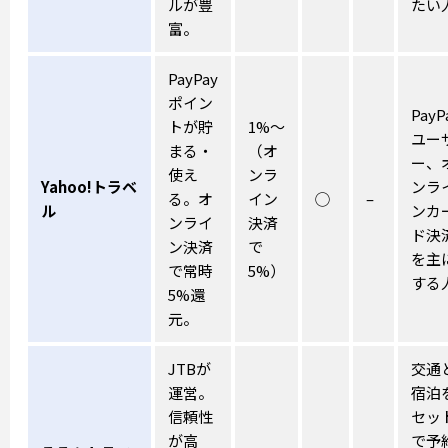
ルが豊
たい
富。
PayPay
ポイン
PayP
トが貯
1%〜
ユー
まる・
（オ
ー、
使え
ンラ
Yahoo!トラベ
ンラ
る。オ
イン
◯
–
ル
ンカ
ンライ
決済
ド決
ン決済
で
を主
で常時
5%）
する
5%還
元。
JTBが
交通
運営。
宿泊
信頼性
セッ
が高
で予