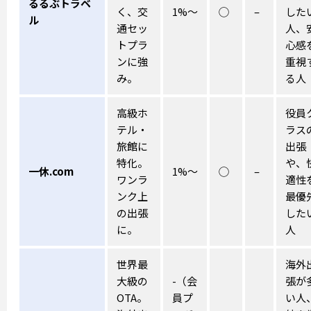
るるぶトラベ
く、交
1%〜
◯
–
した
ル
通セッ
人、
トプラ
心感
ンに強
重視
み。
る人
高級ホ
役員
テル・
ラス
旅館に
出張
特化。
や、
一休.com
1%〜
◯
–
ワンラ
適性
ンク上
最優
の出張
した
に。
人
世界最
海外
大級の
-（会
張が
OTA。
員プ
い人