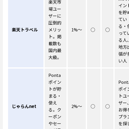
楽天市
イン
場ユー
を貯
ザーに
てい
圧倒的
る・
楽天トラベル
メリッ
1%〜
◯
◯
って
ト。掲
る人
載数も
地方
国内最
張が
大級。
い人
Ponta
ポイン
Pont
トが貯
ポイ
まる・
トユ
使え
ザー
じゃらんnet
2%〜
◯
◯
る。ク
お得
ーポン
プラ
やセー
を探