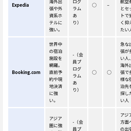
海外出
ログ
航空
Expedia
◯
–
張や外
ラム
とセ
資系ホ
あ
トで
テルに
り）
く抑
強い。
たい
世界中
急な
の宿泊
張が
-（会
施設を
い人
員プ
網羅。
海外
ログ
Booking.com
直前予
◯
◯
張で
ラム
約や現
様な
あ
地決済
泊先
り）
に強
探し
い。
い人
アジ
アジア
-（会
方面
圏に強
員プ
の出