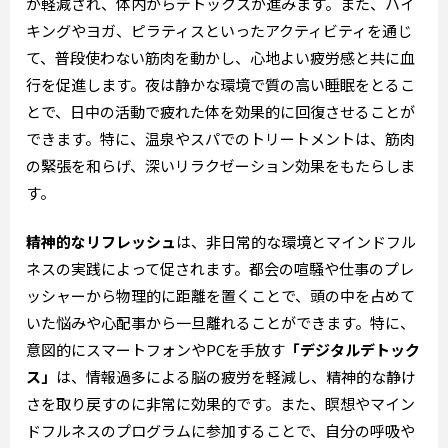
が軽減され、体内からデトックスが進みます。また、ハイ
キングやヨガ、ピラティスといったアクティビティを通じ
て、普段使わない筋肉を動かし、心地よい疲労感と共に血
行を促進します。夜は静かな環境で質の高い睡眠をとるこ
とで、日中の活動で疲れた体を効果的に回復させることが
できます。特に、温泉やスパでのトリートメントは、筋肉
の緊張を和らげ、深いリラクゼーション効果をもたらしま
す。
精神的なリフレッシュ
は、非日常的な環境とマインドフル
ネスの実践によって促されます。都会の喧騒や仕事のプレ
ッシャーから物理的に距離を置くことで、頭の中を占めて
いた悩みや心配事から一旦離れることができます。特に、
意図的にスマートフォンやPCを手放す
「デジタルデトック
ス」
は、情報過多による脳の疲労を軽減し、精神的な静け
さを取り戻すのに非常に効果的です。また、瞑想やマイン
ドフルネスのプログラムに参加することで、自分の呼吸や