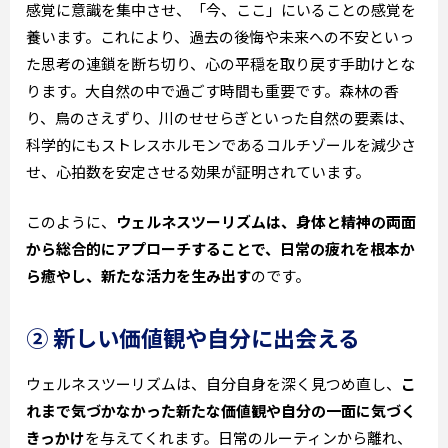
感覚に意識を集中させ、「今、ここ」にいることの感覚を
養います。これにより、過去の後悔や未来への不安といっ
た思考の連鎖を断ち切り、心の平穏を取り戻す手助けとな
ります。大自然の中で過ごす時間も重要です。森林の香
り、鳥のさえずり、川のせせらぎといった自然の要素は、
科学的にもストレスホルモンであるコルチゾールを減少さ
せ、心拍数を安定させる効果が証明されています。
このように、
ウェルネスツーリズムは、身体と精神の両面
から総合的にアプローチすることで、日常の疲れを根本か
ら癒やし、新たな活力を生み出す
のです。
② 新しい価値観や自分に出会える
ウェルネスツーリズムは、自分自身を深く見つめ直し、
こ
れまで気づかなかった新たな価値観や自分の一面に気づく
きっかけ
を与えてくれます。日常のルーティンから離れ、