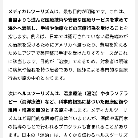
メディカルツーリズム
は、最も目的が明確です。これは、
自国よりも進んだ医療技術や安価な医療サービスを求めて
海外へ渡航し、手術や治療などの医療行為を受けること
を
指します。例えば、日本では認可されていない最先端のが
ん治療を受けるためにアメリカへ渡ったり、費用を抑える
ためにアジアで美容整形手術を受けたりするケースがこれ
に該当します。目的が「治療」であるため、対象者は明確
に病気や怪我を持つ患者であり、医師による専門的な医療
行為が旅の中心となります。
次に
ヘルスツーリズム
は、
温泉療法（湯治）やタラソテラ
ピー（海洋療法）など、科学的根拠に基づいた健康回復や
維持・増進を目的とする旅
を指します。メディカルツーリ
ズムほど専門的な医療行為は伴いませんが、医師や専門家
の指導のもとで行われるプログラムも含まれることがあり
ます。日本の「湯治」は、古くから伝わるヘルスツーリズ