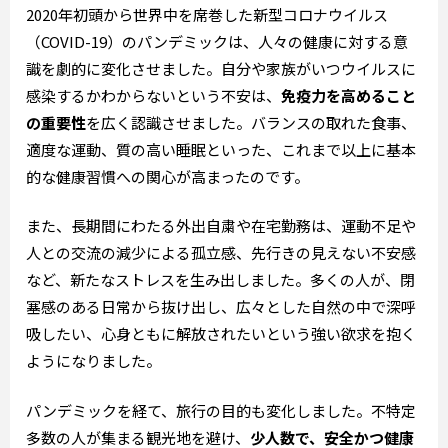
2020年初頭から世界中を席巻した新型コロナウイルス
（COVID-19）のパンデミックは、人々の健康に対する意
識を劇的に変化させました。自分や家族がいつウイルスに
感染するかわからないという不安は、
免疫力を高めること
の重要性
を広く認識させました。バランスの取れた食事、
適度な運動、質の高い睡眠といった、これまで以上に基本
的な健康習慣への関心が高まったのです。
また、長期間にわたる外出自粛や在宅勤務は、運動不足や
人との交流の減少による孤立感、先行きの見えない不安感
など、新たなストレスを生み出しました。多くの人が、閉
塞感のある日常から抜け出し、広々とした自然の中で深呼
吸したい、心身ともに解放されたいという強い欲求を抱く
ようになりました。
パンデミックを経て、旅行の目的も変化しました。不特定
多数の人が集まる観光地を避け、
少人数で、安全かつ健康