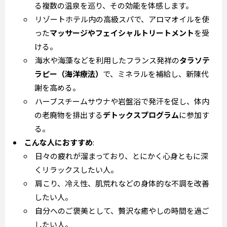
る複数の温泉を巡り、その効能を体感します。
リゾートホテル内の高級スパで、アロマオイルを使
った
マッサージやフェイシャルトリートメント
を受
ける。
海水や海藻などを利用したフランス発祥の
タラソテ
ラピー（海洋療法）
で、ミネラルを補給し、新陳代
謝を高める。
ハーブスチームサウナや岩盤浴で発汗を促し、体内
の老廃物を排出する
デトックスプログラム
に参加す
る。
こんな人におすすめ
:
日々の疲れが溜まっており、とにかく心身ともに深
くリラックスしたい人。
肩こり、冷え性、肌荒れなどの身体的な不調を改善
したい人。
自分へのご褒美として、贅沢な癒やしの時間を過ご
したい人。