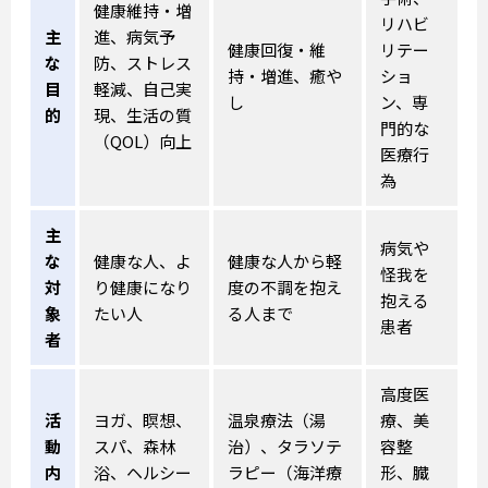
健康維持・増
リハビ
主
進、病気予
健康回復・維
リテー
な
防、ストレス
持・増進、癒や
ショ
目
軽減、自己実
し
ン、専
的
現、生活の質
門的な
（QOL）向上
医療行
為
主
病気や
な
健康な人、よ
健康な人から軽
怪我を
対
り健康になり
度の不調を抱え
抱える
象
たい人
る人まで
患者
者
高度医
活
ヨガ、瞑想、
温泉療法（湯
療、美
動
スパ、森林
治）、タラソテ
容整
内
浴、ヘルシー
ラピー（海洋療
形、臓