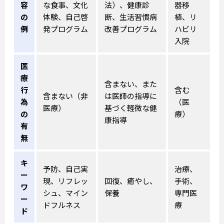
容
な食事、文化
法）、健康診
器移
の
体験、自己啓
断、生活習慣病
植、リ
例
発プログラム
改善プログラム
ハビリ
入院
医
療
含まない、また
行
含む
含まない（非
は医師の指導に
為
（医
医療）
基づく軽微な健
の
療）
康指導
有
無
キ
予防、自己実
治療、
ー
現、リフレッ
回復、癒やし、
手術、
ワ
シュ、マイン
保養
専門医
ー
ドフルネス
療
ド