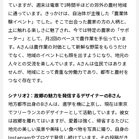
ていますが、週末は電車で1時間半ほどの郊外の農村地域
に通っています。きっかけは、自治体が主催した「農業体
験イベント」でした。そこで出会った農家の方の人柄と、
土に触れる楽しさに魅了され、今では特定の農家の「サポ
ーター」として、月2回のペースで農作業を手伝っていま
す。Aさんは農作業の対価として新鮮な野菜をもらうだけ
でなく、地域のイベントにも顔を出すようになり、地元の
人々との交流を楽しんでいます。Aさんは住民ではありま
せんが、地域にとって貴重な労働力であり、都市と農村を
つなぐ存在です。
シナリオ2：故郷の魅力を発信するデザイナーのBさん
地方都市出身のBさんは、進学を機に上京し、現在は東京
でフリーランスのデザイナーとして活動しています。彼女
は故郷を離れてはいますが、愛着は強く、帰省するたびに
地元の美しい風景や美味しい食べ物を写真に撮り、自身の
Instagramやブログで発信し続けています。その投稿がき