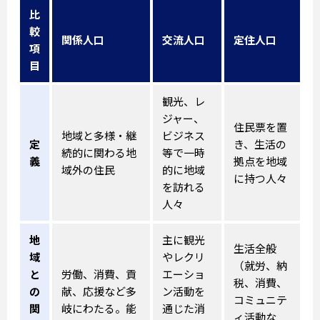
比
較
関係人口
交流人口
定住人口
項
目
観光、レ
ジャー、
住民票を置
地域と多様・継
ビジネス
定
き、生活の
続的に関わる地
等で一時
義
拠点を地域
域外の住民
的に地域
に持つ人々
を訪れる
人々
地
主に観光
生活全般
域
やレクリ
（就労、納
と
労働、消費、貢
エーショ
税、消費、
の
献、応援など多
ン活動を
コミュニテ
関
岐にわたる。能
通じた消
ィ活動な