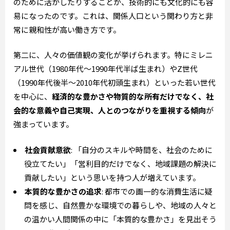
のために活かしたりすることが、技術的にも文化的にも容
易になったのです。これは、関係人口という関わり方と非
常に親和性が高い働き方です。
第二に、人々の価値観の変化が挙げられます。特にミレニ
アル世代（1980年代～1990年代半ば生まれ）やZ世代
（1990年代後半～2010年代初頭生まれ）といった若い世代
を中心に、
経済的な豊かさや物質的な所有だけでなく、社
会的な意義や自己実現、人とのつながりを重視する傾向
が
強まっています。
社会貢献意欲
: 「自分のスキルや時間を、社会のために
役立てたい」「営利目的だけでなく、地域課題の解決に
貢献したい」という思いを持つ人が増えています。
本質的な豊かさの追求
: 都市での画一的な消費生活に疑
問を感じ、自然豊かな環境での暮らしや、地域の人々と
の温かい人間関係の中に「本質的な豊かさ」を見出そう