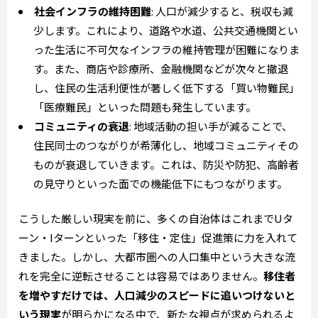
社会インフラの維持困難
: 人口が減少すると、税収も減
少します。これにより、道路や水道、公共交通機関とい
った生活に不可欠なインフラの維持管理が困難になりま
す。また、商店や診療所、金融機関などが次々と撤退
し、住民の生活利便性が著しく低下する「買い物難民」
「医療難民」といった問題も発生しています。
コミュニティの衰退
: 地域活動の担い手が減ることで、
住民同士のつながりが希薄化し、地域コミュニティその
ものが衰退していきます。これは、防災や防犯、高齢者
の見守りといった面での機能低下にもつながります。
こうした厳しい現実を前に、多くの自治体はこれまでUタ
ーン・Iターンといった「移住・定住」促進策に力を入れて
きました。しかし、大都市圏への人口集中という大きな流
れを完全に逆転させることは容易ではありません。
移住者
を増やすだけでは、人口減少のスピードに追いつけないと
いう現実
が明らかになる中で、新たな視点が求められるよ