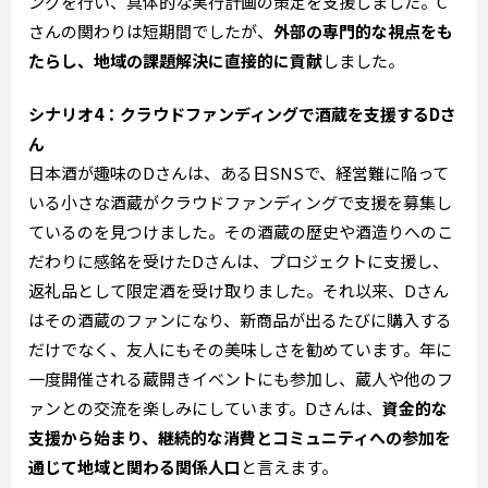
ングを行い、具体的な実行計画の策定を支援しました。C
さんの関わりは短期間でしたが、
外部の専門的な視点をも
たらし、地域の課題解決に直接的に貢献
しました。
シナリオ4：クラウドファンディングで酒蔵を支援するDさ
ん
日本酒が趣味のDさんは、ある日SNSで、経営難に陥って
いる小さな酒蔵がクラウドファンディングで支援を募集し
ているのを見つけました。その酒蔵の歴史や酒造りへのこ
だわりに感銘を受けたDさんは、プロジェクトに支援し、
返礼品として限定酒を受け取りました。それ以来、Dさん
はその酒蔵のファンになり、新商品が出るたびに購入する
だけでなく、友人にもその美味しさを勧めています。年に
一度開催される蔵開きイベントにも参加し、蔵人や他のフ
ァンとの交流を楽しみにしています。Dさんは、
資金的な
支援から始まり、継続的な消費とコミュニティへの参加を
通じて地域と関わる関係人口
と言えます。