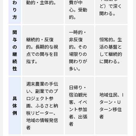
わ
動的・主体的。
費が中
ど）で深く
り
心。受動
関わる。
方
的。
関
一時的・
与
継続的・反復
非反復
恒常的。生
の
的。長期的な視
的。その
活の基盤と
継
点での関与を目
場限りの
して継続的
続
指す。
関わりが
に関わる。
性
多い。
週末農業の手伝
日帰り・
い、副業でのプ
宿泊観光
地域住民、I
具
ロジェクト参
客、イベ
ターン・U
体
画、ふるさと納
ント参加
ターン移住
例
税リピーター、
者、出張
者
地域の情報発信
者
者