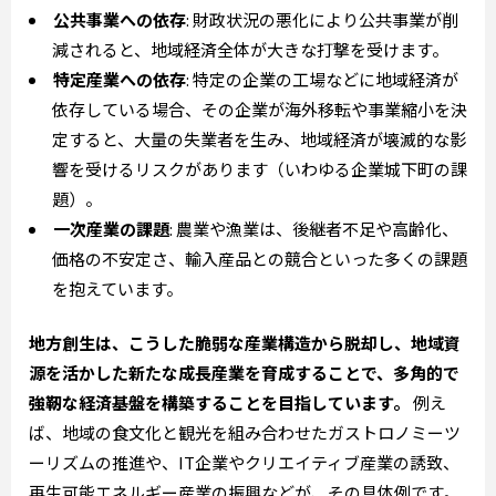
公共事業への依存
: 財政状況の悪化により公共事業が削
減されると、地域経済全体が大きな打撃を受けます。
特定産業への依存
: 特定の企業の工場などに地域経済が
依存している場合、その企業が海外移転や事業縮小を決
定すると、大量の失業者を生み、地域経済が壊滅的な影
響を受けるリスクがあります（いわゆる企業城下町の課
題）。
一次産業の課題
: 農業や漁業は、後継者不足や高齢化、
価格の不安定さ、輸入産品との競合といった多くの課題
を抱えています。
地方創生は、こうした脆弱な産業構造から脱却し、地域資
源を活かした新たな成長産業を育成することで、多角的で
強靭な経済基盤を構築することを目指しています。
例え
ば、地域の食文化と観光を組み合わせたガストロノミーツ
ーリズムの推進や、IT企業やクリエイティブ産業の誘致、
再生可能エネルギー産業の振興などが、その具体例です。