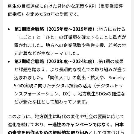
創生の目標達成に向けた具体的な施策やKPI（重要業績評
価指標）を定めた5カ年の計画です。
第1期総合戦略（2015年度～2019年度）
: 地方における
「しごと」と「ひと」の好循環を確立することに重点が
置かれました。地方への企業誘致や移住支援、若者の地
元定着などが主なテーマでした。
第2期総合戦略（2020年度～2024年度）
: 第1期の成果
と課題を踏まえ、より長期的な視点での取り組みが盛り
込まれました。「関係人口」の創出・拡大や、Society
5.0の実現に向けたデジタル技術の活用（デジタルトラ
ンスフォーメーション、DX）、地方創生SDGsの推進な
どが新たな柱として加わっています。
このように、地方創生は時代の変化や社会の要請に応じて
進化を続けており、
一過性のキャンペーンではなく、日本
の未来を形作るための継続的な取り組み
として位置づけら