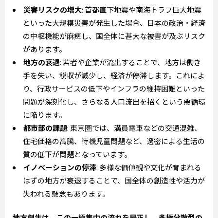
災害リスクの増大
: 首都直下地震や南海トラフ巨大地震
といった大規模災害が発生した場合、日本の政治・経済
の中枢機能が麻痺し、国全体に甚大な被害が及ぶリスク
があります。
地方の衰退
: 若者や企業が流出することで、地方は働き
手を失い、税収が減少し、経済が停滞します。これによ
り、行政サービスの低下やインフラの維持困難といった
問題が深刻化し、さらなる人口流出を招くという悪循環
に陥ります。
都市部の課題
: 東京圏では、満員電車などの交通混雑、
住宅価格の高騰、待機児童問題など、過密による生活の
質の低下が問題となっています。
イノベーションの停滞
: 多様な価値観や文化が育まれる
はずの地方が衰退することで、国全体の創造性や活力が
失われる懸念もあります。
地方創生は、この一極集中の流れを是正し、多極分散型の