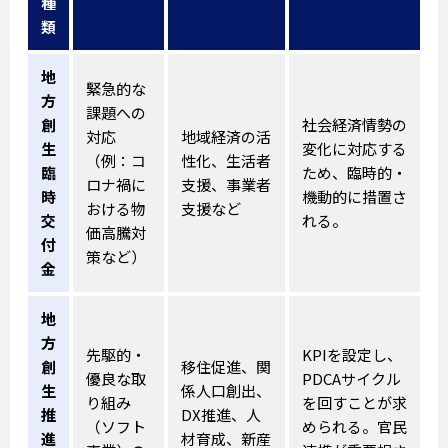
種
類
地
緊急的な
方
課題への
創
社会経済情勢の
対応
地域経済の活
生
変化に対応する
（例：コ
性化、生活者
臨
ため、臨時的・
ロナ禍に
支援、事業者
時
機動的に措置さ
おける物
支援など
交
れる。
価高騰対
付
策など）
金
地
方
先駆的・
KPIを設定し、
創
移住促進、関
優良な取
PDCAサイクル
生
係人口創出、
り組み
を回すことが求
推
DX推進、人
（ソフト
められる。官民
進
材育成、新産