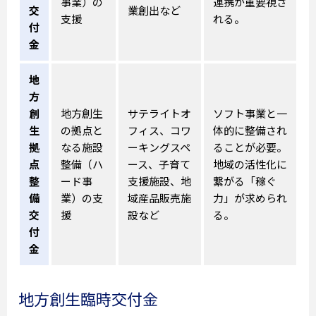
事業）の
連携が重要視さ
交
業創出など
支援
れる。
付
金
地
方
創
地方創生
サテライトオ
ソフト事業と一
生
の拠点と
フィス、コワ
体的に整備され
拠
なる施設
ーキングスペ
ることが必要。
点
整備（ハ
ース、子育て
地域の活性化に
整
ード事
支援施設、地
繋がる「稼ぐ
備
業）の支
域産品販売施
力」が求められ
交
援
設など
る。
付
金
地方創生臨時交付金