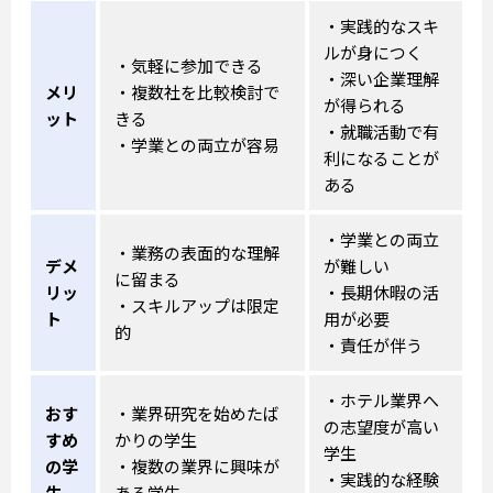
・実践的なスキ
ルが身につく
・気軽に参加できる
・深い企業理解
メリ
・複数社を比較検討で
が得られる
ット
きる
・就職活動で有
・学業との両立が容易
利になることが
ある
・学業との両立
・業務の表面的な理解
デメ
が難しい
に留まる
リッ
・長期休暇の活
・スキルアップは限定
ト
用が必要
的
・責任が伴う
・ホテル業界へ
おす
・業界研究を始めたば
の志望度が高い
すめ
かりの学生
学生
の学
・複数の業界に興味が
・実践的な経験
生
ある学生