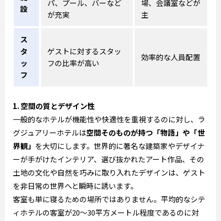
パ、プール、バーなど
場、会議室などが
設
が充実
主
ス
タ
ゲストに対するスタッ
効率的な人員配置
ッ
フの比率が高い
フ
1. 空間の質とデザイン性
一般的なホテルが機能性や快適性を重視するのに対し、ラ
グジュアリーホテルは
空間そのものが持つ「物語」や「世
界観」
を大切にします。世界的に著名な建築家やデザイナ
ーが手がけたインテリア、選び抜かれたアート作品、その
土地の文化や自然を巧みに取り入れたデザインは、ゲスト
を非日常の世界へと瞬時に誘います。
客室も単に寝るための場所ではありません。平均的なシテ
ィホテルの客室が20〜30平方メートル程度であるのに対