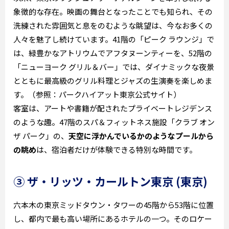
象徴的な存在。映画の舞台となったことでも知られ、その
洗練された雰囲気と息をのむような眺望は、今なお多くの
人々を魅了し続けています。41階の「ピーク ラウンジ」で
は、緑豊かなアトリウムでアフタヌーンティーを、52階の
「ニューヨーク グリル＆バー」では、ダイナミックな夜景
とともに最高級のグリル料理とジャズの生演奏を楽しめま
す。（参照：パークハイアット東京公式サイト）
客室は、アートや書籍が配されたプライベートレジデンス
のような趣。47階のスパ＆フィットネス施設「クラブ オン
ザ パーク」の、
天空に浮かんでいるかのようなプールから
の眺め
は、宿泊者だけが体験できる特別な時間です。
③ ザ・リッツ・カールトン東京 (東京)
六本木の東京ミッドタウン・タワーの45階から53階に位置
し、都内で最も高い場所にあるホテルの一つ。そのロケー