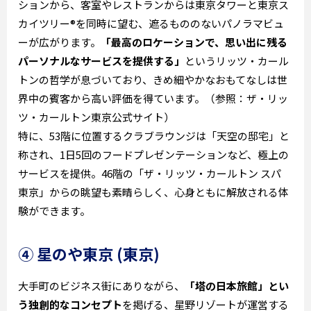
ションから、客室やレストランからは東京タワーと東京ス
カイツリー®を同時に望む、遮るもののないパノラマビュ
ーが広がります。
「最高のロケーションで、思い出に残る
パーソナルなサービスを提供する」
というリッツ・カール
トンの哲学が息づいており、きめ細やかなおもてなしは世
界中の賓客から高い評価を得ています。（参照：ザ・リッ
ツ・カールトン東京公式サイト）
特に、53階に位置するクラブラウンジは「天空の邸宅」と
称され、1日5回のフードプレゼンテーションなど、極上の
サービスを提供。46階の「ザ・リッツ・カールトン スパ
東京」からの眺望も素晴らしく、心身ともに解放される体
験ができます。
④ 星のや東京 (東京)
大手町のビジネス街にありながら、
「塔の日本旅館」とい
う独創的なコンセプト
を掲げる、星野リゾートが運営する