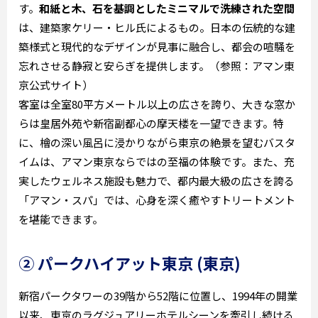
す。
和紙と木、石を基調としたミニマルで洗練された空間
は、建築家ケリー・ヒル氏によるもの。日本の伝統的な建
築様式と現代的なデザインが見事に融合し、都会の喧騒を
忘れさせる静寂と安らぎを提供します。（参照：アマン東
京公式サイト）
客室は全室80平方メートル以上の広さを誇り、大きな窓か
らは皇居外苑や新宿副都心の摩天楼を一望できます。特
に、檜の深い風呂に浸かりながら東京の絶景を望むバスタ
イムは、アマン東京ならではの至福の体験です。また、充
実したウェルネス施設も魅力で、都内最大級の広さを誇る
「アマン・スパ」では、心身を深く癒やすトリートメント
を堪能できます。
② パークハイアット東京 (東京)
新宿パークタワーの39階から52階に位置し、1994年の開業
以来、東京のラグジュアリーホテルシーンを牽引し続ける