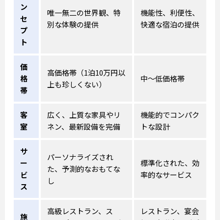
ン
唯一無二の世界観、特
機能性、利便性、
セ
別な体験の提供
快適な宿泊の提供
プ
ト
価
高価格帯（1泊10万円以
格
中〜低価格帯
上も珍しくない）
帯
客
広く、上質な家具やリ
機能的でコンパク
室
ネン、最新設備を完備
トな設計
サ
パーソナライズされ
ー
標準化された、効
た、予測的なおもてな
ビ
率的なサービス
し
ス
高級レストラン、ス
レストラン、宴会
施